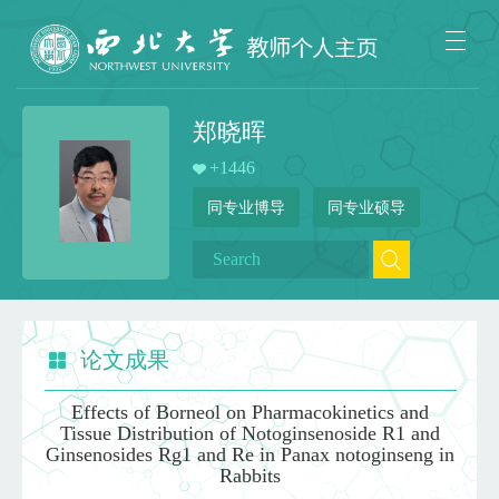
郑晓晖
+
1446
同专业博导
同专业硕导
论文成果
Effects of Borneol on Pharmacokinetics and
Tissue Distribution of Notoginsenoside R1 and
Ginsenosides Rg1 and Re in Panax notoginseng in
Rabbits