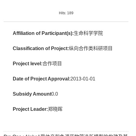
Hits:
189
Affiliation of Participant(s):
生命科学学院
Classification of Project:
纵向合作类科研项目
Project level:
合作项目
Date of Project Approval:
2013-01-01
Subsidy Amount
0.0
Project Leader:
郑晓晖