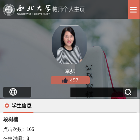
李想
457
学生信息
段树楠
点击次数：
165
在校时间：
3