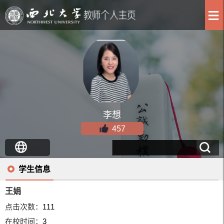
李想
457
学生信息
王娟
点击次数：
111
在校时间：
3