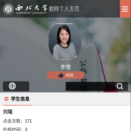
李想
458
学生信息
刘瑞
点击次数：
171
在校时间：
3