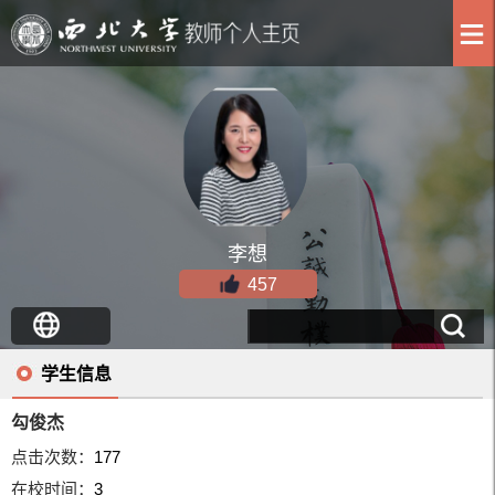
李想
457
学生信息
勾俊杰
点击次数：
177
在校时间：
3