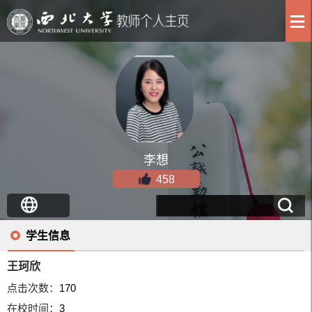
李想
458
学生信息
王珂欣
点击次数：
170
在校时间：
3