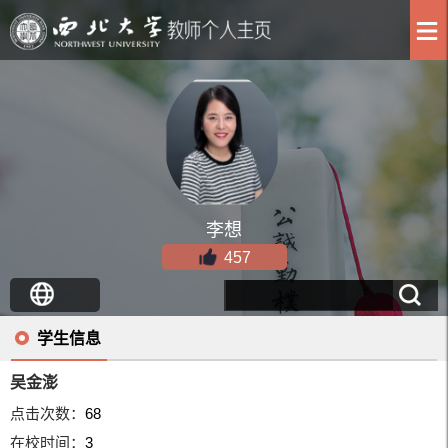
李想
457
学生信息
吴金澎
点击次数：
68
在校时间：
3