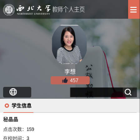
李想
457
学生信息
秘晶晶
点击次数：
159
在校时间：
3