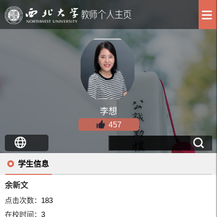
李想
457
学生信息
余新文
点击次数：
183
在校时间：
3