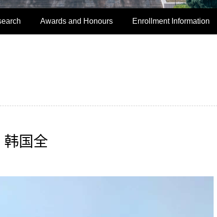
search
Awards and Honours
Enrollment Information
韩国全