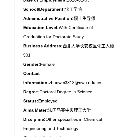
Date of Employment:
2018-01-09
School/Department:
化工学院
Administrative Position:
硕士生导师
Education Level:
With Certificate of
Graduation for Doctorate Study
Business Address:
西北大学长安校区化工大楼
901
Gender:
Female
Contact
Information:
zhaowei3313@nwu.edu.cn
Degree:
Doctoral Degree in Science
Status:
Employed
Alma Mater:
法国马赛中央理工大学
Discipline:
Other specialties in Chemical
Engineering and Technology