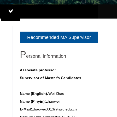
Recommended MA Supervisor
P
ersonal information
Associate professor
Supervisor of Master's Candidates
Name (English):
Wei Zhao
Name (Pinyin):
zhaowei
E-Mail:
zhaowei3313@nwu.edu.cn