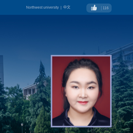
Northwest university
|
中文
116