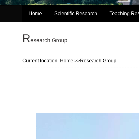
Home
Scientific Research
Teaching Re
R
esearch Group
Current location:
Home
>>Research Group