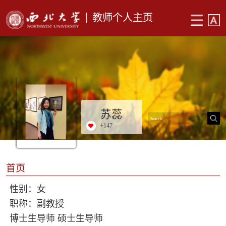
教师个人主页
苏蕊
+
147
首页
性别：女
职称：副教授
博士生导师 硕士生导师