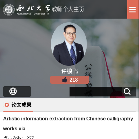
许鹏飞
218
论文成果
Artistic information extraction from Chinese calligraphy
works via
点击次数：
237