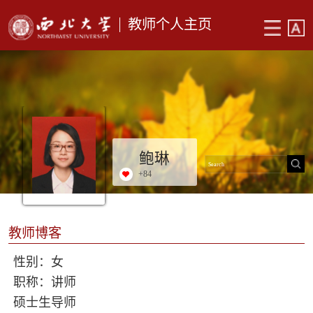
教师个人主页
鲍琳
+
84
教师博客
性别：女
职称：讲师
硕士生导师