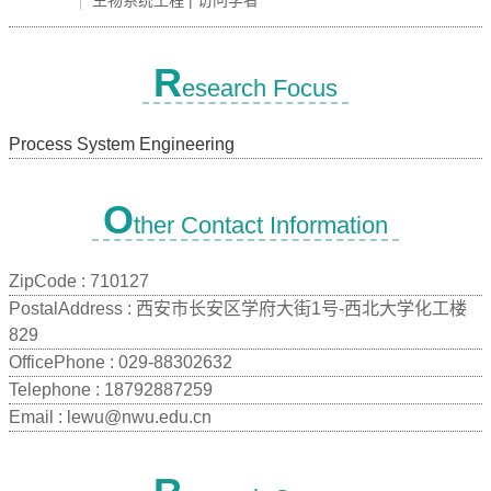
生物系统工程 | 访问学者
R
esearch Focus
Process System Engineering
O
ther Contact Information
ZipCode :
710127
PostalAddress :
西安市长安区学府大街1号-西北大学化工楼
829
OfficePhone :
029-88302632
Telephone :
18792887259
Email :
lewu@nwu.edu.cn