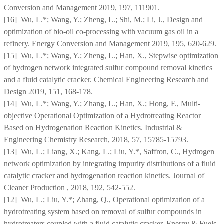
Conversion and Management 2019, 197, 111901.
[16] Wu, L.*; Wang, Y.; Zheng, L.; Shi, M.; Li, J., Design and
optimization of bio-oil co-processing with vacuum gas oil in a
refinery. Energy Conversion and Management 2019, 195, 620-629.
[15] Wu, L.*; Wang, Y.; Zheng, L.; Han, X., Stepwise optimization
of hydrogen network integrated sulfur compound removal kinetics
and a fluid catalytic cracker. Chemical Engineering Research and
Design 2019, 151, 168-178.
[14] Wu, L.*; Wang, Y.; Zhang, L.; Han, X.; Hong, F., Multi-
objective Operational Optimization of a Hydrotreating Reactor
Based on Hydrogenation Reaction Kinetics. Industrial &
Engineering Chemistry Research, 2018, 57, 15785-15793.
[13] Wu, L.; Liang, X.; Kang, L.; Liu, Y.*, Saffron, C., Hydrogen
network optimization by integrating impurity distributions of a fluid
catalytic cracker and hydrogenation reaction kinetics. Journal of
Cleaner Production , 2018, 192, 542-552.
[12] Wu, L.; Liu, Y.*; Zhang, Q., Operational optimization of a
hydrotreating system based on removal of sulfur compounds in
hydrotreaters coupled with a fluid catalytic cracker. Energy & Fuels