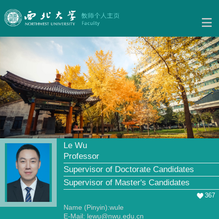
Le Wu
Professor
Supervisor of Doctorate Candidates
Supervisor of Master's Candidates
367
Name (Pinyin):wule
E-Mail:
lewu@nwu.edu.cn