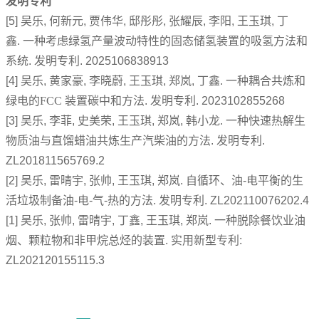
发明专利
[5]
吴乐, 何新元, 贾伟华, 邸彤彤, 张耀辰, 李阳, 王玉琪, 丁
鑫
.
一种考虑绿氢产量波动特性的固态储氢装置的吸氢方法和
系统
.
发明专利
. 2025106838913
[4]
吴乐, 黄家豪, 李晓蔚, 王玉琪, 郑岚, 丁鑫
.
一种耦合共炼和
绿电的FCC 装置碳中和方法
.
发明专利
. 2023102855268
[3]
吴乐
,
李菲
,
史美荣
,
王玉琪
,
郑岚
,
韩小龙
.
一种快速热解生
物质油与直馏蜡油共炼生产汽柴油的方法
.
发明专利
.
ZL201811565769.2
[2]
吴乐
,
雷晴宇
,
张帅
,
王玉琪
,
郑岚
.
自循环、油
-
电平衡的生
活垃圾制备油
-
电
-
气
-
热的方法
.
发明专利
. ZL202110076202.4
[1]
吴乐
,
张帅
,
雷晴宇
,
丁鑫
,
王玉琪
,
郑岚
.
一种脱除餐饮业油
烟、颗粒物和非甲烷总烃的装置
.
实用新型专利
:
ZL202120155115.3