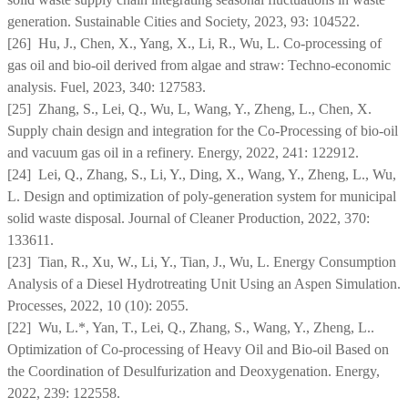
generation. Sustainable Cities and Society, 2023, 93: 104522.
[26] Hu, J., Chen, X., Yang, X., Li, R., Wu, L. Co-processing of
gas oil and bio-oil derived from algae and straw: Techno-economic
analysis. Fuel, 2023, 340: 127583.
[25] Zhang, S., Lei, Q., Wu, L, Wang, Y., Zheng, L., Chen, X.
Supply chain design and integration for the Co-Processing of bio-oil
and vacuum gas oil in a refinery. Energy, 2022, 241: 122912.
[24] Lei, Q., Zhang, S., Li, Y., Ding, X., Wang, Y., Zheng, L., Wu,
L. Design and optimization of poly-generation system for municipal
solid waste disposal. Journal of Cleaner Production, 2022, 370:
133611.
[23] Tian, R., Xu, W., Li, Y., Tian, J., Wu, L. Energy Consumption
Analysis of a Diesel Hydrotreating Unit Using an Aspen Simulation.
Processes, 2022, 10 (10): 2055.
[22] Wu, L.*, Yan, T., Lei, Q., Zhang, S., Wang, Y., Zheng, L..
Optimization of Co-processing of Heavy Oil and Bio-oil Based on
the Coordination of Desulfurization and Deoxygenation. Energy,
2022, 239: 122558.