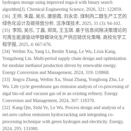
hydrogen storage using improved nsga-ii with binary search
algorithm[J]. Chemical Engineering Science, 2026, 321: 122859.
[36]
王帅, 朱磊, 吴乐, 康丽霞, 刘永忠. 煤制丙二醇生产工艺的
绿色化设计及碳排放分析. 洁净煤技术, 2025, 31 (3): 94-102.
[35] 李阳, 吴乐, 丁鑫, 郑岚, 王玉琪. 基于信息间隙决策理论的
可再生能源驱动甲醇模块化生产供应链优化策略. 高校化学工
程学报, 2025, 4: 667-676.
[34] Weibin Xu, Yang Li, Benlin Xiang, Le Wu, Lixia Kang,
Yongzhong Liu. Multi-period supply chain design and optimization
for modular methanol production driven by renewable energy.
Energy Conversion and Management, 2024, 319: 118868.
[33] Jingyu Zhang, Weibin Xu, Shuai Zhang, Yonghong Zhu, Le
Wu. Life cycle greenhouse gas emission analysis of co-processing of
algal bio-oil and vacuum gas oil in an existing refinery. Energy
Conversion and Management, 2024, 307: 118370.
[32] Kang Qin, Sishi Ye, Le Wu. Process design and analysis of a
net-zero carbon emissions hydrocracking unit integrating co-
processing technique with green hydrogen and electricity. Energy,
2024, 295: 131080.