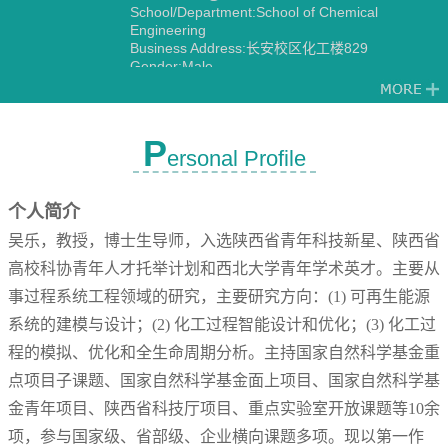
School/Department:School of Chemical
Engineering
Business Address:长安校区化工楼829
Gender:Male
Contact Information:lewu@nwu.edu.cn
Degree:Doctoral degree
Status:Employed
Academic Titles:系主任
P
ersonal Profile
Other Post:无
Alma Mater:Xi'an Jiaotong University
Discipline:Chemical Engineering
个人简介
吴乐，教授，博士生导师，入选陕西省青年科技新星、陕西省
高校科协青年人才托举计划和西北大学青年学术英才。主要从
事过程系统工程领域的研究，主要研究方向：(1) 可再生能源
系统的建模与设计；(2) 化工过程智能设计和优化；(3) 化工过
程的模拟、优化和全生命周期分析。主持国家自然科学基金重
点项目子课题、
国家自然科学基金面上项目、
国家自然科学基
金青年项目、陕西省科技厅项目、重点实验室开放课题等10余
项，参与国家级、省部级、企业横向课题多项。现以第一作