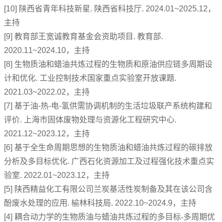
[10]
陕西省青年科技新星
.
陕西省科技厅
. 2024.01~2025.12
，
主持
[9]
教育部王宽诚教育基金会资助项目.
教育部
.
2020.11~2024.10
，主持
[8]
生物质油和蜡油共炼过程的生物质和原油供应链多周期设
计和优化.
工业控制技术国家重点实验室开放课题
.
2021.03~2022.02
，主持
[7]
基于油
-
热
-
电
-
氢供需协调机制的生活垃圾联产系统构建和
评价
.
上海市固体废物处理与资源化工程研究中心
.
2021.12~2023.12
，主持
[6]
基于全生命周期思想的生物质油和蜡油共炼过程的碳排放
分析及多目标优化
.
广西石化资源加工及过程强化技术重点实
验室
. 2022.01~2023.12
，主持
[5]
陕西精益化工有限公司兰炭基活性炭制备及其在该公司含
酚废水处理的应用
.
榆林科技局
. 2022.10~2024.9
，主持
[4]
耦合动力学的生物质油与蜡油共炼过程的多目标-多周期优