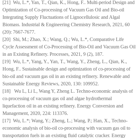
[21] Wu, L.*, Yan, T., Qian, K., Hong, F.. Multi-period Design and
Optimization of Co-processing of Vacuum Gas Oil and Bio-oil
Integrating Supply Fluctuations of Lignocellulosic and Algal
Biomass. Industrial & Engineering Chemistry Research, 2021, 60
(20): 7667-7677.
[20] Shi, M.; Zhao, X.; Wang, Q.; Wu, L.*, Comparative Life
Cycle Assessment of Co-Processing of Bio-Oil and Vacuum Gas Oil
in an Existing Refinery. Processes, 2021, 9 (2), 187.
[19] Wu, L.*, Yang, Y., Yan, T., Wang, Y., Zheng, L., Qian, K.,
Hong, F.. Sustainable design and optimization of co-processing of
bio-oil and vacuum gas oil in an existing refinery. Renewable and
Sustainable Energy Reviews, 2020, 130: 109952.
[18] Wu L, Li L, Wang Y, Zheng L. Techno-economic analysis of
co-processing of vacuum gas oil and algae hydrothermal
liquefaction oil in an existing refinery. Energy Conversion and
Management, 2020, 224: 113376.
[17] Wu, L.*; Wang, Y.; Zheng, L.; Wang, P.; Han, X., Techno-
economic analysis of bio-oil co-processing with vacuum gas oil to
transportation fuels in an existing fluid catalytic cracker. Energy