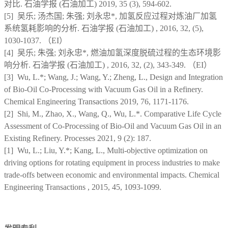
对比. 石油学报 (石油加工) 2019, 35 (3), 594-602.
[5] 吴乐; 汤杰国; 朱强; 刘永忠*, 加氢反应过程对炼油厂加氢
系统氢耗影响的分析. 石油学报 (石油加工) , 2016, 32, (5),
1030-1037. （EI）
[4] 吴乐; 朱强; 刘永忠*, 燃油加氢深度脱硫过程的生态环境影
响分析. 石油学报 (石油加工) , 2016, 32, (2), 343-349. （EI）
[3] Wu, L.*; Wang, J.; Wang, Y.; Zheng, L., Design and Integration
of Bio-Oil Co-Processing with Vacuum Gas Oil in a Refinery.
Chemical Engineering Transactions 2019, 76, 1171-1176.
[2] Shi, M., Zhao, X., Wang, Q., Wu, L.*. Comparative Life Cycle
Assessment of Co-Processing of Bio-Oil and Vacuum Gas Oil in an
Existing Refinery. Processes 2021, 9 (2): 187.
[1] Wu, L.; Liu, Y.*; Kang, L., Multi-objective optimization on
driving options for rotating equipment in process industries to make
trade-offs between economic and environmental impacts. Chemical
Engineering Transactions , 2015, 45, 1093-1099.