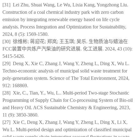
[31] Lei Zhu, Shuai Wang, Le Wu, Lixia Kang, Yongzhong Liu.
Construction of a coal chemical industry park with zero carbon
emission by integrating renewable energy based on life cycle
analysis. Process Integration and Optimization for Sustainability,
2024, 8 (5): 1569-1580.
[30]
徐维彬; 蒋迎花; 郑岚; 王玉琪; 吴乐. 生物质油与蜡油在
FCC装置中共炼产汽柴油的研究进展. 化工进展. 2024
, 43 (10):
5415-5426.
[29] Deng X, Xie C, Zhang J, Wang Y, Zheng L, Ding X, Wu L.
Techno-economic analysis of municipal solid waste treatment for
poly-generation system. Science of The Total Environment, 2024,
912: 168869.
[28] Xie, C., Tian, Y., Wu, L.. Multi-period Two-stage Stochastic
Programming of Supply Chain for Co-processing System of Bio-oil
and Heavy Oil. ACS Sustainable Chemistry & Engineering, 2023,
11 (9): 3850-3860.
[27] Xie C, Deng X, Zhang J, Wang Y, Zheng L, Ding X, Li X,
Wu L. Multi-period design and optimization of classified municipal
solid waste supply chain integrating seasonal fluctuations in waste