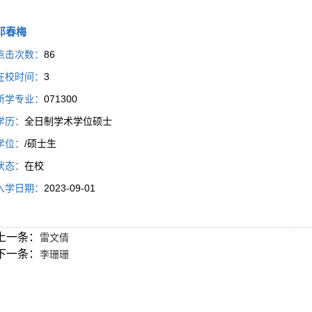
邓春梅
点击次数：
86
在校时间：
3
所学专业：
071300
学历：
全日制学术学位硕士
学位：
/硕士生
状态：
在校
入学日期：
2023-09-01
上一条：
雷文倩
下一条：
李珊珊