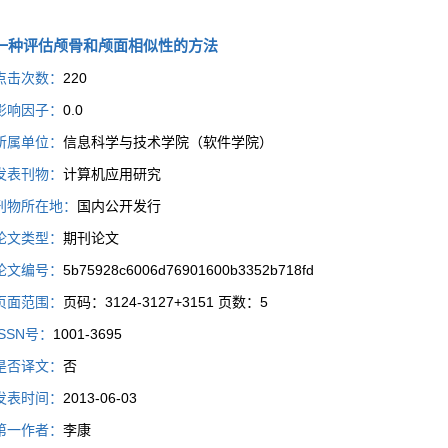
一种评估颅骨和颅面相似性的方法
点击次数：
220
影响因子：
0.0
所属单位：
信息科学与技术学院（软件学院）
发表刊物：
计算机应用研究
刊物所在地：
国内公开发行
论文类型：
期刊论文
论文编号：
5b75928c6006d76901600b3352b718fd
页面范围：
页码：3124-3127+3151 页数：5
ISSN号：
1001-3695
是否译文：
否
发表时间：
2013-06-03
第一作者：
李康