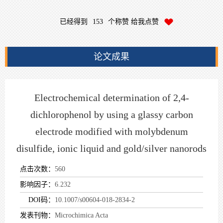
已经得到
153
个称赞 给我点赞
论文成果
Electrochemical determination of 2,4-
dichlorophenol by using a glassy carbon
electrode modified with molybdenum
disulfide, ionic liquid and gold/silver nanorods
点击次数：
560
影响因子：
6.232
DOI码：
10.1007/s00604-018-2834-2
发表刊物：
Microchimica Acta