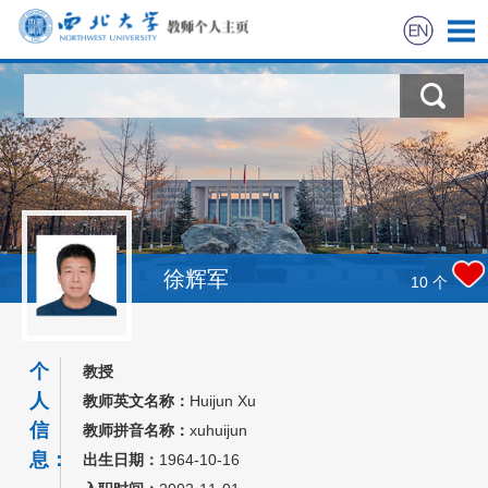
首页
科学研究
教学研究
获奖信息
徐辉军
10
个
招生信息
个
教授
学生信息
人
教师英文名称：
Huijun Xu
信
教师拼音名称：
xuhuijun
我的相册
息：
出生日期：
1964-10-16