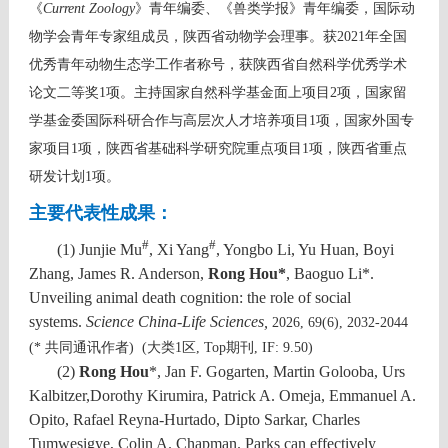
《
Current Zoology
》青年编委、《兽类学报》青年编委，国际动
物学会青年专家组成员，陕西省动物学会理事。获2021年全国
优秀青年动物生态学工作者称号，获陕西省自然科学优秀学术
论文二等奖1项。主持国家自然科学基金面上项目2项，国家留
学基金委国际科研合作与高层次人才培养项目1项，国家外国专
家项目1项，陕西省基础科学研究院重点项目1项，陕西省重点
研发计划1项。
主要代表性成果：
#
#
(1)
Junjie Mu
, Xi Yang
, Yongbo Li, Yu Huan, Boyi
Zhang, James R. Anderson,
Rong Hou*
, Baoguo Li*.
Unveiling animal death cognition: the role of social
systems.
Science China-Life Sciences,
2026,
69(6), 2032-2044
(* 共同通讯作者) (
大类1区
,
Top期刊
, IF: 9.50)
(2)
Rong Hou
*
, Jan F. Gogarten, Martin Golooba, Urs
Kalbitzer,Dorothy Kirumira, Patrick A. Omeja, Emmanuel A.
Opito, Rafael Reyna-Hurtado, Dipto Sarkar, Charles
Tumwesigye, Colin A. Chapman. Parks can effectively