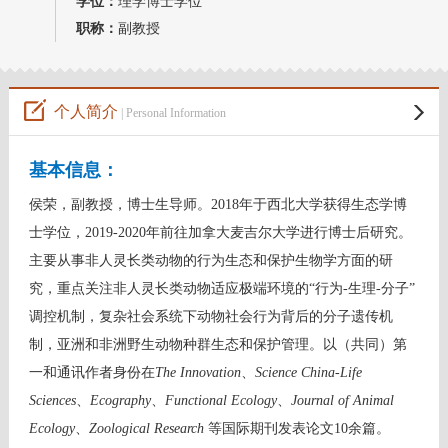
学位：
理学博士学位
教师博客
职称：
副教授
个人简介
| Personal Information
基本信息：
侯荣，副教授，博士生导师。2018年于西北大学获得生态学博
士学位，2019-2020年前往加拿大麦吉尔大学进行博士后研究。
主要从事非人灵长类动物的行为生态和保护生物学方面的研
究，重点关注非人灵长类动物适应极端环境的“行为-生理-分子”
调控机制，复杂社会系统下动物社会行为背后的分子遗传机
制，亚洲和非洲野生动物种群生态和保护管理。以（共同）第
一和通讯作者身份在
The Innovation
、
Science China-Life
Sciences
、
Ecography
、
Functional Ecology
、
Journal of Animal
Ecology
、
Zoological Research
等国际期刊发表论文10余篇。