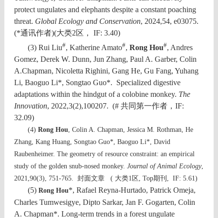
protect ungulates and elephants despite a constant poaching
threat.
Global Ecology and Conservation
, 2024,54, e03075.
(
*
通讯作者
)(大类2区，
IF: 3.40
)
#
#
#
(3) Rui Liu
, Katherine Amato
,
Rong Hou
, Andres
Gomez, Derek W. Dunn, Jun Zhang, Paul A. Garber, Colin
A.Chapman, Nicoletta Righini, Gang He, Gu Fang, Yuhang
Li, Baoguo Li*, Songtao Guo*.
Specialized digestive
adaptations within the hindgut of a colobine monkey.
The
Innovation
, 2022,3(2),100207. (
#
共同第一作者，IF:
32.09
)
(4)
Rong Hou
, Colin A. Chapman, Jessica M. Rothman, He
Zhang, Kang Huang, Songtao Guo*, Baoguo Li*, David
Raubenheimer. The geometry of resource constraint: an empirical
study of the golden snub-nosed monkey.
Journal of Animal Ecology
,
封面文章
2021,90(3), 751-765.
( 大类1区, Top期刊, IF: 5.61)
(5)
*, Rafael Reyna-Hurtado, Patrick Omeja,
Rong Hou
Charles Tumwesigye, Dipto Sarkar, Jan F. Gogarten, Colin
A. Chapman*. Long-term trends in a forest ungulate