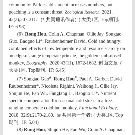
community: Park establishment increases numbers, but
poaching is a constant threat.
. 2021,
Zoological Research
42(2),207-211. (
* 共同通讯作者
) ( 大类1区, Top期刊,
IF: 6.98)
(6)
Rong Hou
, Colin A. Chapman, Ollie Jay, Songtao
Guo, Baoguo Li*, Raubenheimer David. Cold and hungry:
combined effects of low temperature and resource scarcity on
an edge-of-range temperate primate, the golden snub-nosed
monkey,
Ecography
, 2020,43(11), 1672-1682.
封面文章
(
大类1区, Top期刊, IF: 6.45)
#
#
(7) Songtao Guo
,
Rong Hou
, Paul A. Garber, David
Raubenheimer*, Nicoletta Righini, Weihong Ji, Ollie Jay,
Shujun He, Fan Wu, Fangfang Li, Baoguo Li*. Nutrient-
specific compensation for seasonal cold stress in a free-
ranging temperate colobine monkey,
Functional Ecology
,
2018, 32(9),2170-2180. (#
共同第一作者
) ( 大类1区, Top
期刊, IF: 5.04)
(8)
Rong Hou
, Shujun He, Fan Wu, Colin A. Chapman,