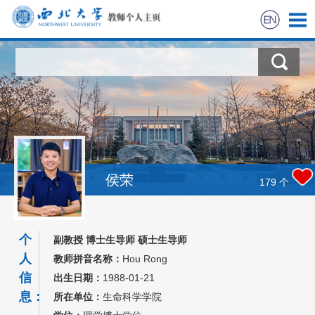
首页
科学研究
教学研究
获奖信息
侯荣
179
个
招生信息
个
副教授 博士生导师 硕士生导师
学生信息
人
教师拼音名称：
Hou Rong
信
出生日期：
1988-01-21
我的相册
息：
所在单位：
生命科学学院