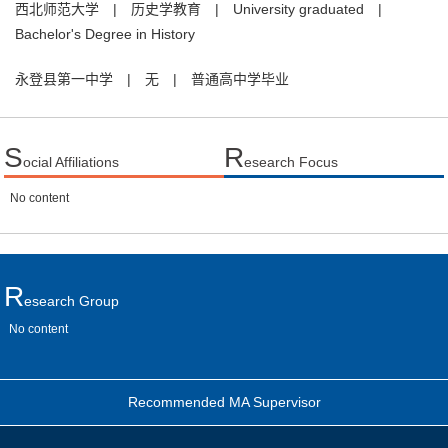
西北师范大学
|
历史学教育
|
University graduated
|
Bachelor's Degree in History
永登县第一中学
|
无
|
普通高中学毕业
S
R
ocial Affiliations
esearch Focus
No content
R
Esearch Group
No content
Recommended MA Supervisor