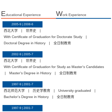
E
W
ducational Experience
ork Experience
2005-9 | 2008-6
西北大学
|
世界史
|
With Certificate of Graduation for Doctorate Study
|
Doctoral Degree in History
|
全日制教育
2002-9 | 2005-7
西北大学
|
世界史
|
With Certificate of Graduation for Study as Master's Candidates
|
Master's Degree in History
|
全日制教育
1997-9 | 2001-7
西北师范大学
|
历史学教育
|
University graduated
|
Bachelor's Degree in History
|
全日制教育
1997-9 | 2001-7