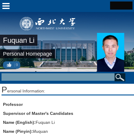
Fuquan Li
Personal Homepage
9
P
ersonal Information:
Professor
Supervisor of Master's Candidates
Name (English):
Fuquan Li
Name (Pinyin):
lifuquan