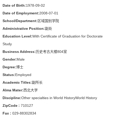
Date of Birth:
1978-09-02
Date of Employment:
2008-07-01
School/Department:
区域国别学院
Administrative Position:
副处
Education Level:
With Certificate of Graduation for Doctorate
Study
Business Address:
历史考古大楼804室
Gender:
Male
Degree:
博士
Status:
Employed
Academic Titles:
副所长
Alma Mater:
西北大学
Discipline:
Other specialties in World HistoryWorld History
ZipCode :
710127
Fax :
029-88302834