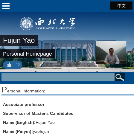
中文
Fujun Yao
Personal Homepage
12
P
ersonal Information:
Associate professor
Supervisor of Master's Candidates
Name (English):
Fujun Yao
Name (Pinyin):
yaofujun