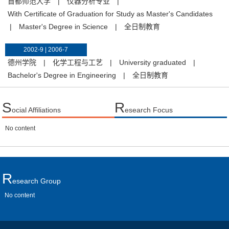
首都师范大学
|
仪器分析专业
|
With Certificate of Graduation for Study as Master's Candidates
|
Master's Degree in Science
|
全日制教育
2002-9 | 2006-7
德州学院
|
化学工程与工艺
|
University graduated
|
Bachelor's Degree in Engineering
|
全日制教育
S
R
ocial Affiliations
esearch Focus
No content
R
Esearch Group
No content