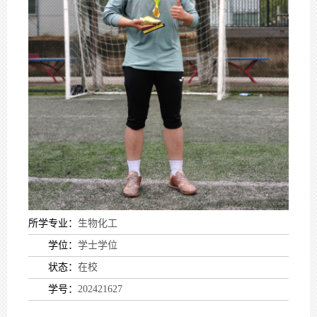
所学专业：
生物化工
学位：
学士学位
状态：
在校
学号：
202421627