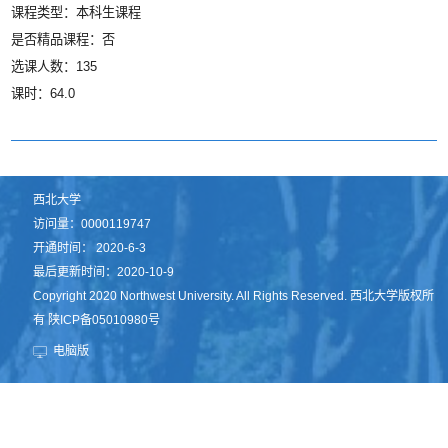
课程类型：本科生课程
是否精品课程：否
选课人数：135
课时：64.0
西北大学
访问量：
0000119747
开通时间：
2020
-
6
-
3
最后更新时间：
2020
-
10
-
9
Copyright 2020 Northwest University. All Rights Reserved. 西北大学版权所
有 陕ICP备05010980号
电脑版