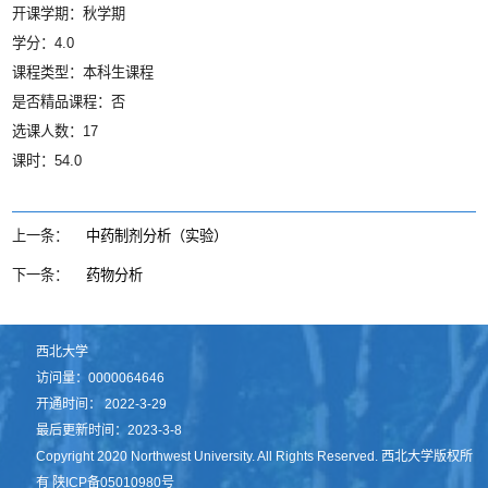
开课学期：秋学期
学分：4.0
课程类型：本科生课程
是否精品课程：否
选课人数：17
课时：54.0
上一条：
中药制剂分析（实验）
下一条：
药物分析
西北大学
访问量：
0000064646
开通时间：
2022
-
3
-
29
最后更新时间：
2023
-
3
-
8
Copyright 2020 Northwest University. All Rights Reserved. 西北大学版权所
有 陕ICP备05010980号