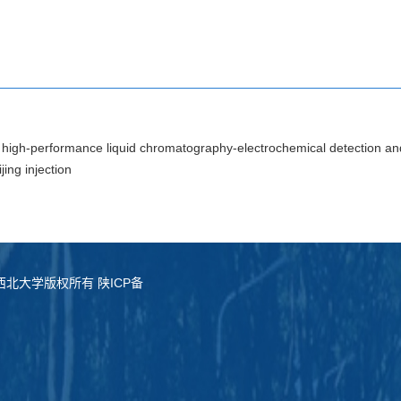
n high-performance liquid chromatography-electrochemical detection and 
jing injection
served. 西北大学版权所有 陕ICP备