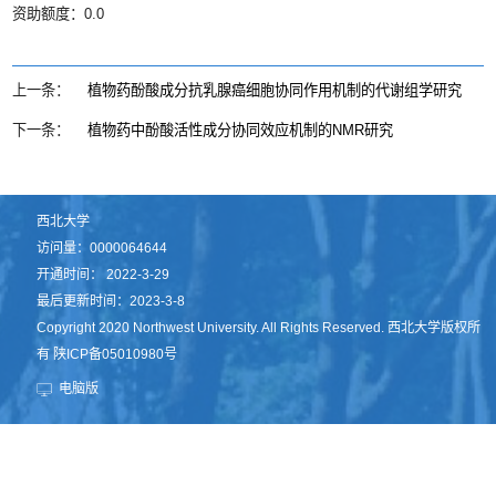
资助额度：0.0
上一条：
植物药酚酸成分抗乳腺癌细胞协同作用机制的代谢组学研究
下一条：
植物药中酚酸活性成分协同效应机制的NMR研究
西北大学
访问量：
0000064644
开通时间：
2022
-
3
-
29
最后更新时间：
2023
-
3
-
8
Copyright 2020 Northwest University. All Rights Reserved. 西北大学版权所
有 陕ICP备05010980号
电脑版