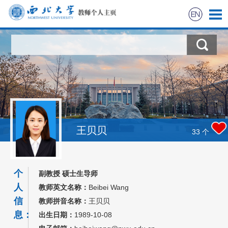
首页
科学研究
教学研究
获奖信息
王贝贝
33
个
招生信息
个
副教授 硕士生导师
学生信息
人
教师英文名称：
Beibei Wang
信
教师拼音名称：
王贝贝
我的相册
息：
出生日期：
1989-10-08