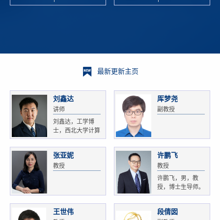
校科学技术
and
研 ...
Xiaoyao ...
最新更新主页
刘鑫达
厍梦尧
讲师
副教授
刘鑫达，工学博
士，西北大学计算
机...
张亚妮
许鹏飞
教授
教授
许鹏飞，男，教
授，博士生导师。
获...
王世伟
段倩囡