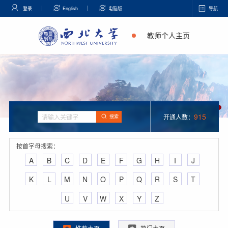
登录
English
电脑版
导航
教师个人主页
915
开通人数：
搜索
按首字母搜索：
A
B
C
D
E
F
G
H
I
J
K
L
M
N
O
P
Q
R
S
T
U
V
W
X
Y
Z