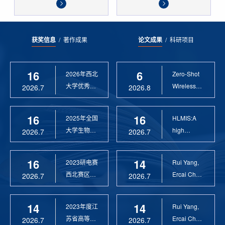
获奖信息
/
著作成果
论文成果
/
科研项目
16
6
2026年西北
Zero-Shot
大学优秀硕
Wireless
2026.7
2026.8
士论文指导
Sensor
教 ...
Anomaly...
16
16
2025年全国
HLMIS:A
大学生物联
high
2026.7
2026.7
网设计竞赛
Resolution
优 ...
Large Fie...
16
14
2023研电赛
Rui Yang,
西北赛区优
Ercai Chen
2026.7
2026.7
秀指导教师
and
Xiaoyao ...
14
14
2023年度江
Rui Yang,
苏省高等学
Ercai Chen
2026.7
2026.7