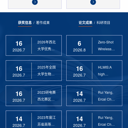
获奖信息
/
著作成果
论文成果
/
科研项目
16
6
2026年西北
Zero-Shot
大学优秀硕
Wireless
2026.7
2026.8
士论文指导
Sensor
教 ...
Anomaly...
16
16
2025年全国
HLMIS:A
大学生物联
high
2026.7
2026.7
网设计竞赛
Resolution
优 ...
Large Fie...
16
14
2023研电赛
Rui Yang,
西北赛区优
Ercai Chen
2026.7
2026.7
秀指导教师
and
Xiaoyao ...
14
14
2023年度江
Rui Yang,
苏省高等学
Ercai Chen
2026.7
2026.7