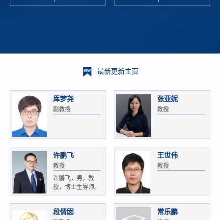
校科学技术
and
研 ...
Xiaoyao ...
最新更新主页
厍梦尧
张亚妮
副教授
教授
许鹏飞
王世伟
教授
教授
许鹏飞，男，教
授，博士生导师。
获...
段倩囡
常乐鹏