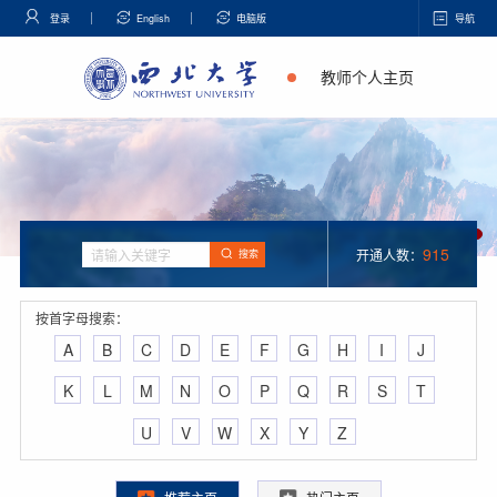
登录
English
电脑版
导航
教师个人主页
915
开通人数：
搜索
按首字母搜索：
A
B
C
D
E
F
G
H
I
J
K
L
M
N
O
P
Q
R
S
T
U
V
W
X
Y
Z