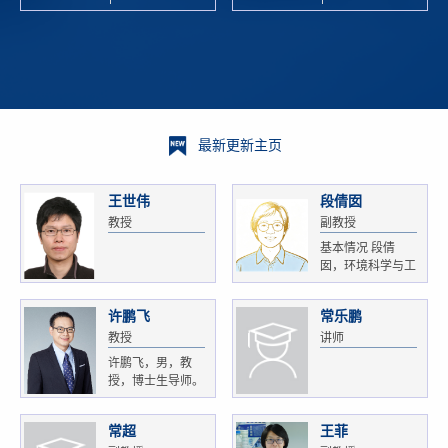
校科学技术
and
研 ...
Xiaoyao ...
最新更新主页
王世伟
段倩囡
教授
副教授
基本情况 段倩
囡，环境科学与工
程...
许鹏飞
常乐鹏
教授
讲师
许鹏飞，男，教
授，博士生导师。
获...
常超
王菲