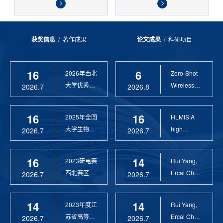
获奖信息
/
著作成果
论文成果
/
科研项目
16
6
2026年西北
Zero-Shot
大学优秀硕
Wireless
2026.7
2026.8
士论文指导
Sensor
教 ...
Anomaly...
16
16
2025年全国
HLMIS:A
大学生物联
high
2026.7
2026.7
网设计竞赛
Resolution
优 ...
Large Fie...
16
14
2023研电赛
Rui Yang,
西北赛区优
Ercai Chen
2026.7
2026.7
秀指导教师
and
Xiaoyao ...
14
14
2023年度江
Rui Yang,
苏省高等学
Ercai Chen
2026.7
2026.7