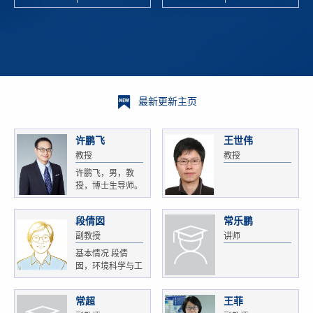
校科学技术
and
研 ...
Xiaoyao ...
最新更新主页
许鹏飞
王世伟
教授
教授
许鹏飞，男，教
授，博士生导师。
获...
段倩囡
常乐鹏
副教授
讲师
基本情况 段倩
囡，环境科学与工
程...
常超
王菲