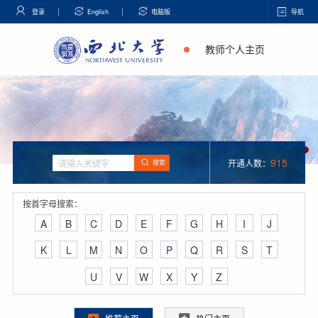
登录
English
电脑版
导航
教师个人主页
915
开通人数：
搜索
按首字母搜索：
A
B
C
D
E
F
G
H
I
J
K
L
M
N
O
P
Q
R
S
T
U
V
W
X
Y
Z