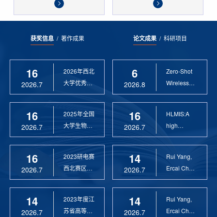
获奖信息
/
著作成果
论文成果
/
科研项目
16
6
2026年西北
Zero-Shot
大学优秀硕
Wireless
2026.7
2026.8
士论文指导
Sensor
教 ...
Anomaly...
16
16
2025年全国
HLMIS:A
大学生物联
high
2026.7
2026.7
网设计竞赛
Resolution
优 ...
Large Fie...
16
14
2023研电赛
Rui Yang,
西北赛区优
Ercai Chen
2026.7
2026.7
秀指导教师
and
Xiaoyao ...
14
14
2023年度江
Rui Yang,
苏省高等学
Ercai Chen
2026.7
2026.7