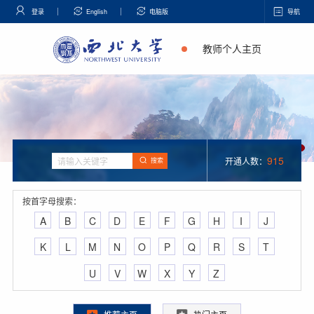
登录
English
电脑版
导航
教师个人主页
915
开通人数：
搜索
按首字母搜索：
A
B
C
D
E
F
G
H
I
J
K
L
M
N
O
P
Q
R
S
T
U
V
W
X
Y
Z