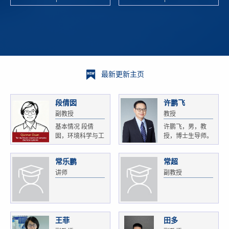
校科学技术
and
研 ...
Xiaoyao ...
最新更新主页
段倩囡
许鹏飞
副教授
教授
基本情况 段倩
许鹏飞，男，教
囡，环境科学与工
授，博士生导师。
程...
获...
常乐鹏
常超
讲师
副教授
王菲
田多