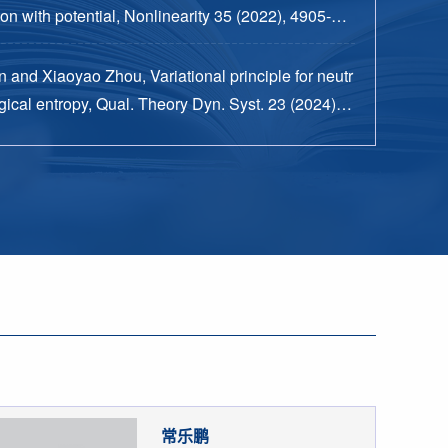
n with potential, Nonlinearity 35 (2022), 4905-49
 and Xiaoyao Zhou, Variational principle for neutr
ical entropy, Qual. Theory Dyn. Syst. 23 (2024), n
15 pp.
常乐鹏