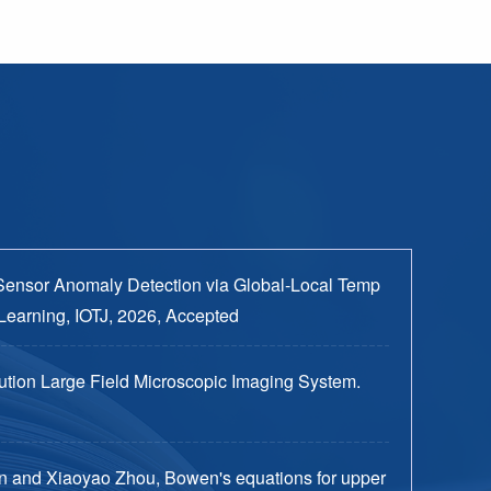
Sensor Anomaly Detection via Global-Local Temp
Learning, IOTJ, 2026, Accepted
tion Large Field Microscopic Imaging System.
n and Xiaoyao Zhou, Bowen's equations for upper