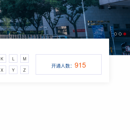
K
L
M
915
开通人数：
X
Y
Z