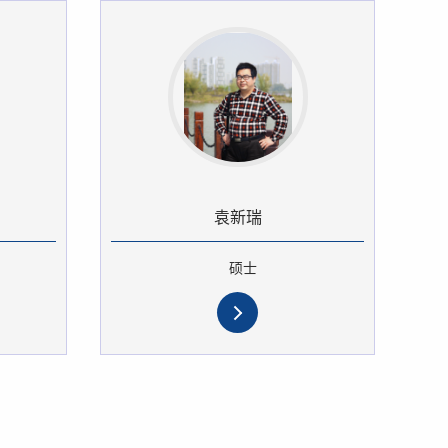
袁新瑞
硕士