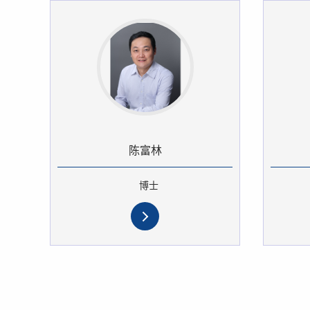
陈富林
博士