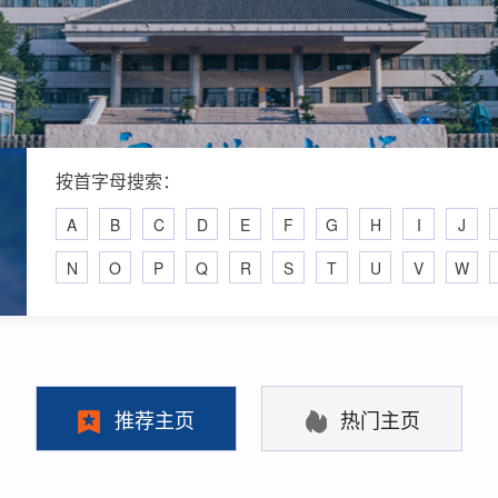
按首字母搜索：
A
B
C
D
E
F
G
H
I
J
N
O
P
Q
R
S
T
U
V
W
推荐主页
热门主页