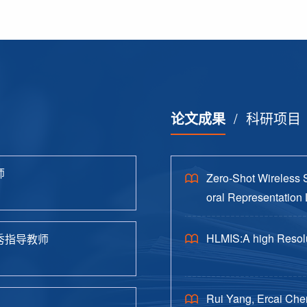
论文成果
/
科研项目
师
Zero-Shot Wireless 
oral Representation 
HLMIS:A high Resolu
秀指导教师
Rui Yang, Ercai Che