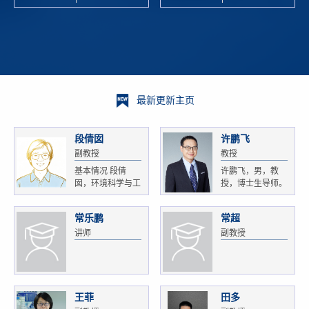
校科学技术
and
研 ...
Xiaoyao ...
最新更新主页
段倩囡
许鹏飞
副教授
教授
基本情况 段倩
许鹏飞，男，教
囡，环境科学与工
授，博士生导师。
程...
获...
常乐鹏
常超
讲师
副教授
王菲
田多