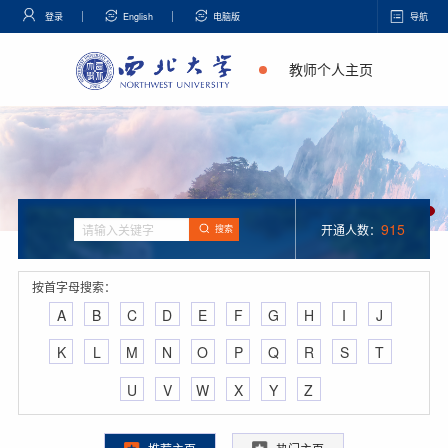
登录
English
电脑版
导航
教师个人主页
915
开通人数：
搜索
按首字母搜索：
A
B
C
D
E
F
G
H
I
J
K
L
M
N
O
P
Q
R
S
T
U
V
W
X
Y
Z