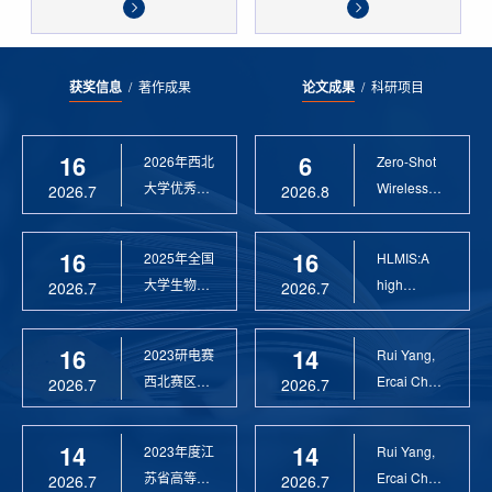
获奖信息
/
著作成果
论文成果
/
科研项目
16
6
2026年西北
Zero-Shot
大学优秀硕
Wireless
2026.7
2026.8
士论文指导
Sensor
教 ...
Anomaly...
16
16
2025年全国
HLMIS:A
大学生物联
high
2026.7
2026.7
网设计竞赛
Resolution
优 ...
Large Fie...
16
14
2023研电赛
Rui Yang,
西北赛区优
Ercai Chen
2026.7
2026.7
秀指导教师
and
Xiaoyao ...
14
14
2023年度江
Rui Yang,
苏省高等学
Ercai Chen
2026.7
2026.7