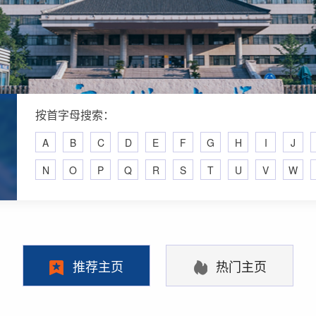
按首字母搜索：
A
B
C
D
E
F
G
H
I
J
N
O
P
Q
R
S
T
U
V
W
推荐主页
热门主页