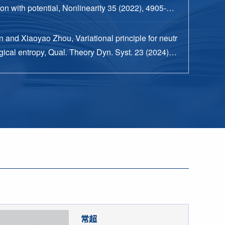
n with potential, Nonlinearity 35 (2022), 4905-49
 and Xiaoyao Zhou, Variational principle for neutr
ical entropy, Qual. Theory Dyn. Syst. 23 (2024), n
15 pp.
常超