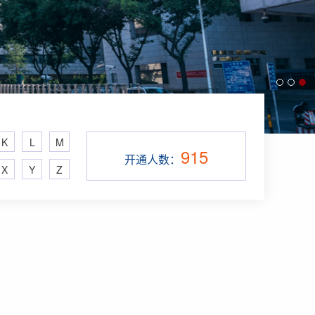
K
L
M
915
开通人数：
X
Y
Z