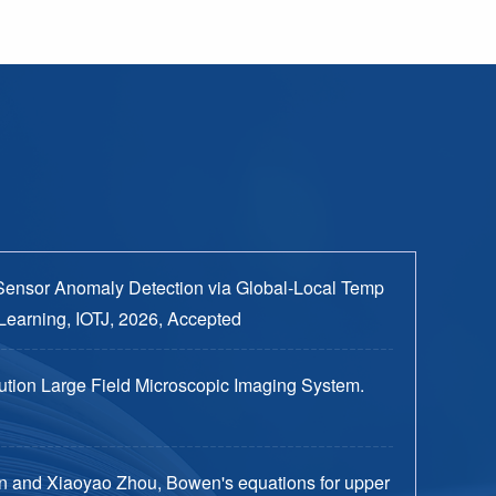
Sensor Anomaly Detection via Global-Local Temp
Learning, IOTJ, 2026, Accepted
tion Large Field Microscopic Imaging System.
n and Xiaoyao Zhou, Bowen's equations for upper