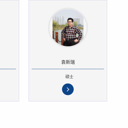
袁新瑞
硕士