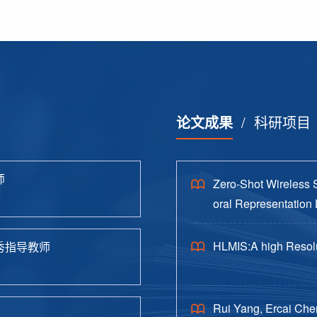
论文成果
/
科研项目
师
Zero-Shot Wireless 
oral Representation 
HLMIS:A high Resolu
秀指导教师
Rui Yang, Ercai Che