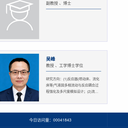
副教授 、博士
吴峰
教授 、工学博士学位
研究方向：(1)反应器(喷动床、流化
床等)气液固多相流动与反应耦合过
程强化及多尺度模拟设计；(2)流态
化...
今日访问量：
00041843