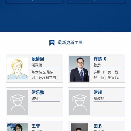
校科学技术
and
研 ...
Xiaoyao ...
最新更新主页
段倩囡
许鹏飞
副教授
教授
基本情况 段倩
许鹏飞，男，教
囡，环境科学与工
授，博士生导师。
程...
获...
常乐鹏
常超
讲师
副教授
王菲
田多