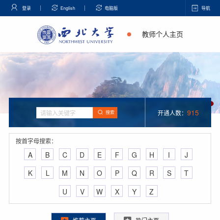
登录
English
电脑版
导航
教师个人主页
915
开通人数：
搜索
按首字母搜索：
A
B
C
D
E
F
G
H
I
J
K
L
M
N
O
P
Q
R
S
T
U
V
W
X
Y
Z