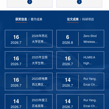
获奖信息
/
著作成果
论文成果
/
科研项目
16
6
2026年西北
Zero-Shot
大学优秀硕
Wireless
2026.7
2026.8
士论文指导
Sensor
教 ...
Anomaly...
16
16
2025年全国
HLMIS:A
大学生物联
high
2026.7
2026.7
网设计竞赛
Resolution
优 ...
Large Fie...
16
14
2023研电赛
Rui Yang,
西北赛区优
Ercai Chen
2026.7
2026.7
秀指导教师
and
Xiaoyao ...
14
14
2023年度江
Rui Yang,
苏省高等学
Ercai Chen
2026.7
2026.7