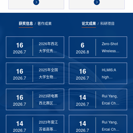
获奖信息
/
著作成果
论文成果
/
科研项目
16
6
2026年西北
Zero-Shot
大学优秀硕
Wireless
2026.7
2026.8
士论文指导
Sensor
教 ...
Anomaly...
16
16
2025年全国
HLMIS:A
大学生物联
high
2026.7
2026.7
网设计竞赛
Resolution
优 ...
Large Fie...
16
14
2023研电赛
Rui Yang,
西北赛区优
Ercai Chen
2026.7
2026.7
秀指导教师
and
Xiaoyao ...
14
14
2023年度江
Rui Yang,
苏省高等学
Ercai Chen
2026.7
2026.7