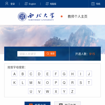
登录
English
电脑版
导航
教师个人主页
915
开通人数：
搜索
按首字母搜索：
A
B
C
D
E
F
G
H
I
J
K
L
M
N
O
P
Q
R
S
T
U
V
W
X
Y
Z