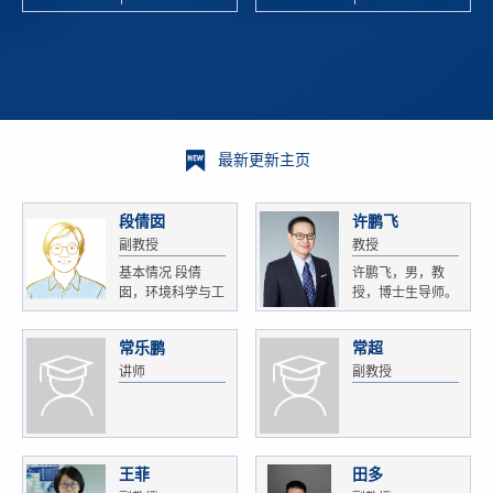
校科学技术
and
研 ...
Xiaoyao ...
最新更新主页
段倩囡
许鹏飞
副教授
教授
基本情况 段倩
许鹏飞，男，教
囡，环境科学与工
授，博士生导师。
程...
获...
常乐鹏
常超
讲师
副教授
王菲
田多