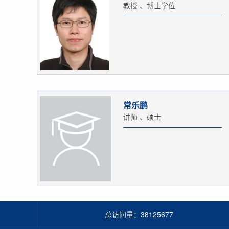
教授 、博士学位
常乐鹏
讲师 、硕士
总访问量：
38125677