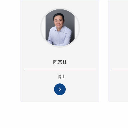
陈富林
博士