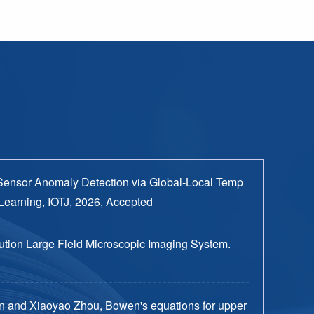
Sensor Anomaly Detection via Global-Local Temp
Learning, IOTJ, 2026, Accepted
tion Large Field Microscopic Imaging System.
n and Xiaoyao Zhou, Bowen's equations for upper