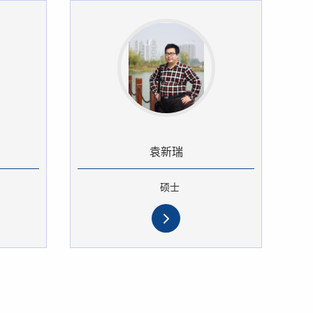
袁新瑞
硕士