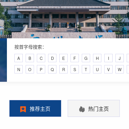
按首字母搜索：
A
B
C
D
E
F
G
H
I
J
N
O
P
Q
R
S
T
U
V
W
推荐主页
热门主页