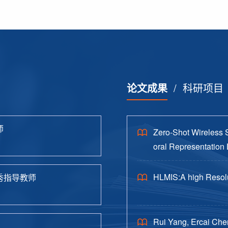
论文成果
/
科研项目
师
Zero-Shot Wireless 
oral Representation 
HLMIS:A high Resolu
秀指导教师
Rui Yang, Ercai Che