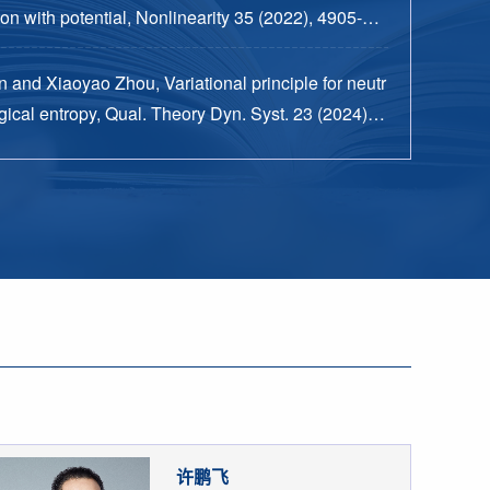
n with potential, Nonlinearity 35 (2022), 4905-49
 and Xiaoyao Zhou, Variational principle for neutr
ical entropy, Qual. Theory Dyn. Syst. 23 (2024), n
15 pp.
许鹏飞