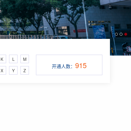
K
L
M
915
开通人数：
X
Y
Z