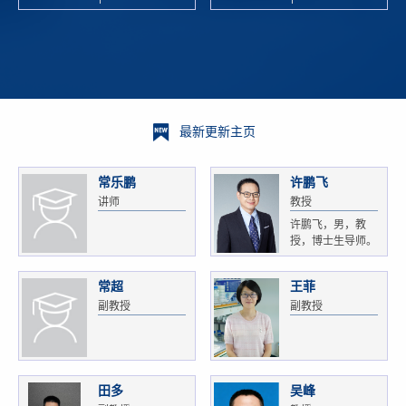
校科学技术
and
研 ...
Xiaoyao ...
最新更新主页
常乐鹏
许鹏飞
讲师
教授
许鹏飞，男，教
授，博士生导师。
获...
常超
王菲
副教授
副教授
田多
吴峰