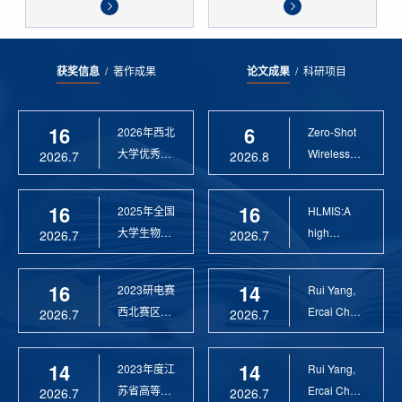
获奖信息
/
著作成果
论文成果
/
科研项目
16
6
2026年西北
Zero-Shot
大学优秀硕
Wireless
2026.7
2026.8
士论文指导
Sensor
教 ...
Anomaly...
16
16
2025年全国
HLMIS:A
大学生物联
high
2026.7
2026.7
网设计竞赛
Resolution
优 ...
Large Fie...
16
14
2023研电赛
Rui Yang,
西北赛区优
Ercai Chen
2026.7
2026.7
秀指导教师
and
Xiaoyao ...
14
14
2023年度江
Rui Yang,
苏省高等学
Ercai Chen
2026.7
2026.7