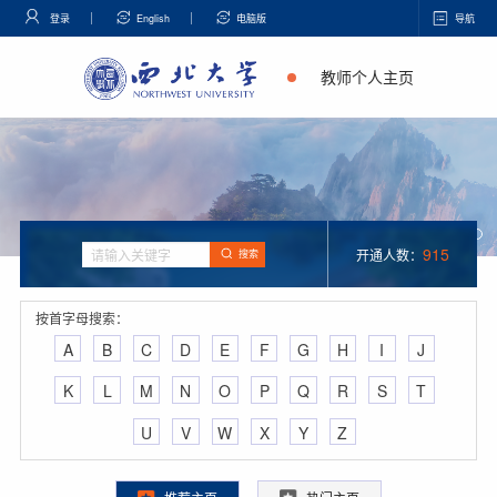
登录
English
电脑版
导航
教师个人主页
915
开通人数：
搜索
按首字母搜索：
A
B
C
D
E
F
G
H
I
J
K
L
M
N
O
P
Q
R
S
T
U
V
W
X
Y
Z