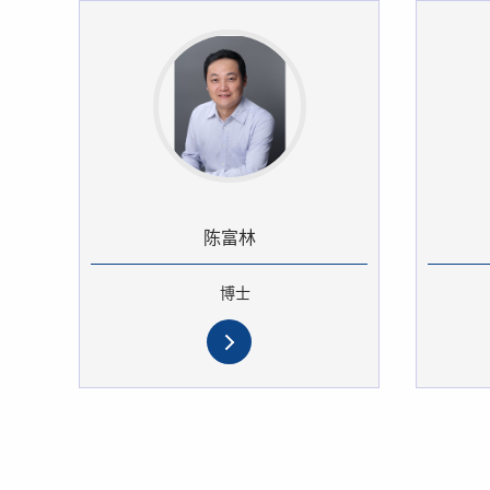
陈富林
博士