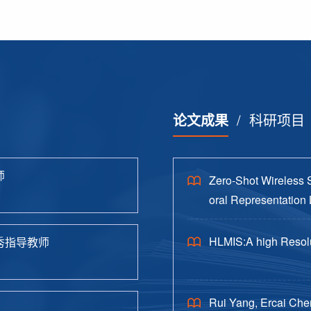
论文成果
/
科研项目
师
Zero-Shot Wireless 
oral Representation 
HLMIS:A high Resolu
秀指导教师
Rui Yang, Ercai Che