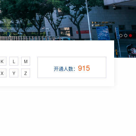
K
L
M
915
开通人数：
X
Y
Z