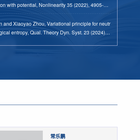
n with potential, Nonlinearity 35 (2022), 4905-49
 and Xiaoyao Zhou, Variational principle for neutr
ical entropy, Qual. Theory Dyn. Syst. 23 (2024), n
15 pp.
常乐鹏