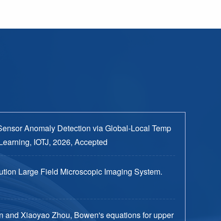
Sensor Anomaly Detection via Global-Local Temp
Learning, IOTJ, 2026, Accepted
tion Large Field Microscopic Imaging System.
n and Xiaoyao Zhou, Bowen's equations for upper