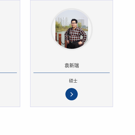
袁新瑞
硕士