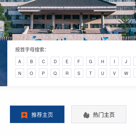
按首字母搜索：
A
B
C
D
E
F
G
H
I
J
N
O
P
Q
R
S
T
U
V
W
推荐主页
热门主页