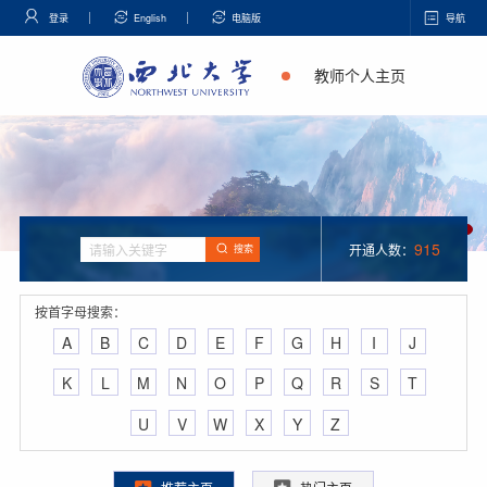
登录
English
电脑版
导航
教师个人主页
915
开通人数：
搜索
按首字母搜索：
A
B
C
D
E
F
G
H
I
J
K
L
M
N
O
P
Q
R
S
T
U
V
W
X
Y
Z