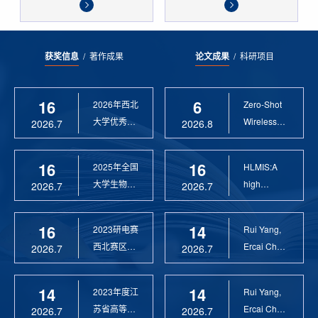
获奖信息
/
著作成果
论文成果
/
科研项目
16
6
2026年西北
Zero-Shot
大学优秀硕
Wireless
2026.7
2026.8
士论文指导
Sensor
教 ...
Anomaly...
16
16
2025年全国
HLMIS:A
大学生物联
high
2026.7
2026.7
网设计竞赛
Resolution
优 ...
Large Fie...
16
14
2023研电赛
Rui Yang,
西北赛区优
Ercai Chen
2026.7
2026.7
秀指导教师
and
Xiaoyao ...
14
14
2023年度江
Rui Yang,
苏省高等学
Ercai Chen
2026.7
2026.7