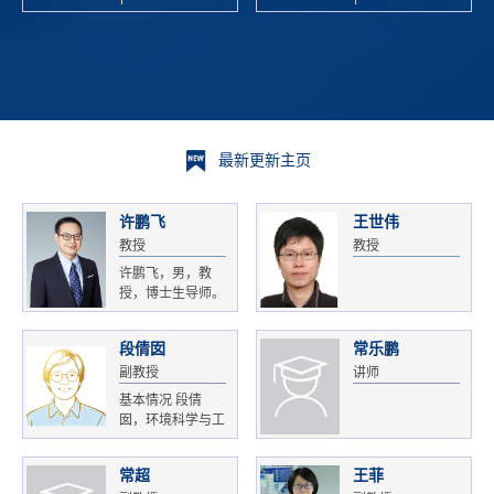
校科学技术
and
研 ...
Xiaoyao ...
最新更新主页
许鹏飞
王世伟
教授
教授
许鹏飞，男，教
授，博士生导师。
获...
段倩囡
常乐鹏
副教授
讲师
基本情况 段倩
囡，环境科学与工
程...
常超
王菲