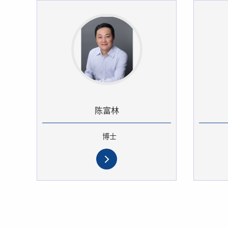
陈富林
博士