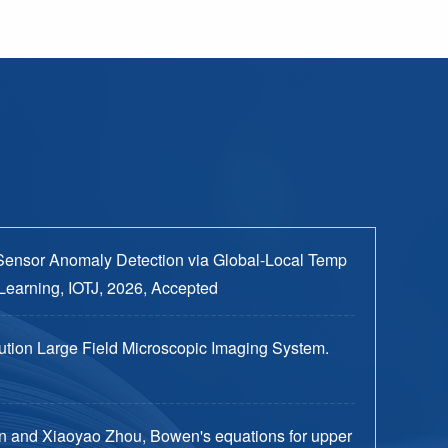
Sensor Anomaly Detection via Global-Local Temp
Learning, IOTJ, 2026, Accepted
tion Large Field Microscopic Imaging System.
n and Xiaoyao Zhou, Bowen's equations for upper