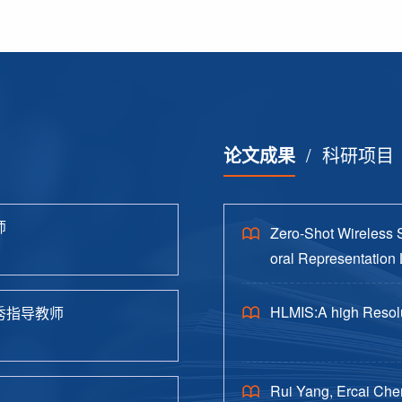
论文成果
/
科研项目
师
Zero-Shot Wireless 
oral Representation 
HLMIS:A high Resolu
秀指导教师
Rui Yang, Ercai Che