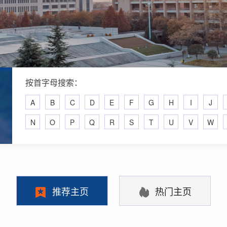
按首字母搜索：
A
B
C
D
E
F
G
H
I
J
N
O
P
Q
R
S
T
U
V
W
推荐主页
热门主页