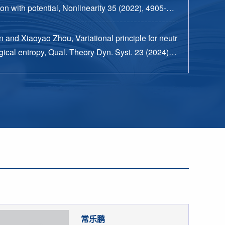
n with potential, Nonlinearity 35 (2022), 4905-49
 and Xiaoyao Zhou, Variational principle for neutr
ical entropy, Qual. Theory Dyn. Syst. 23 (2024), n
15 pp.
常乐鹏