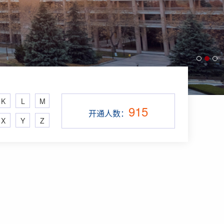
K
L
M
915
开通人数：
X
Y
Z