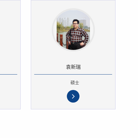
袁新瑞
硕士