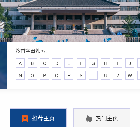
按首字母搜索：
A
B
C
D
E
F
G
H
I
J
N
O
P
Q
R
S
T
U
V
W
推荐主页
热门主页