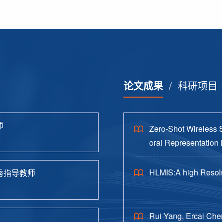
论文成果
/
科研项目
师
Zero-Shot Wireless 
oral Representation 
HLMIS:A high Resolu
秀指导教师
Rui Yang, Ercai Che