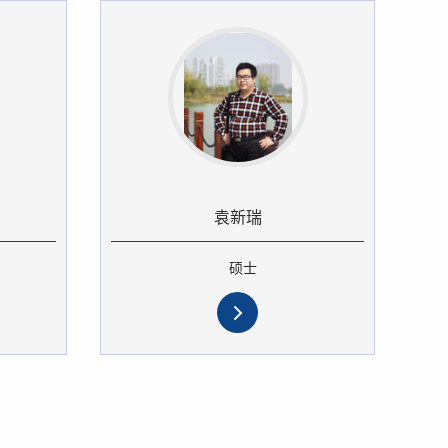
袁新瑞
硕士