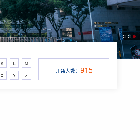
K
L
M
915
开通人数：
X
Y
Z