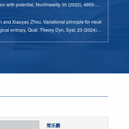
n with potential, Nonlinearity 35 (2022), 4905-49
 and Xiaoyao Zhou, Variational principle for neutr
ical entropy, Qual. Theory Dyn. Syst. 23 (2024), n
15 pp.
常乐鹏