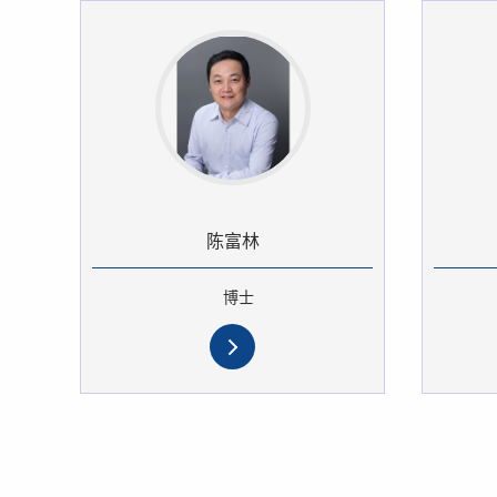
陈富林
博士