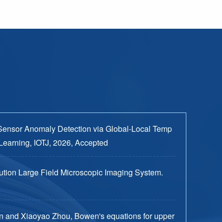
Sensor Anomaly Detection via Global-Local Temp
Learning, IOTJ, 2026, Accepted
tion Large Field Microscopic Imaging System.
n and Xiaoyao Zhou, Bowen's equations for upper