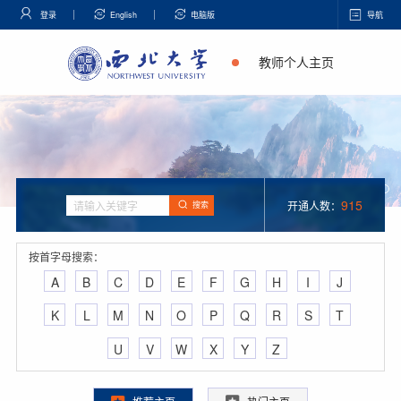
登录
English
电脑版
导航
教师个人主页
915
开通人数：
搜索
按首字母搜索：
A
B
C
D
E
F
G
H
I
J
K
L
M
N
O
P
Q
R
S
T
U
V
W
X
Y
Z