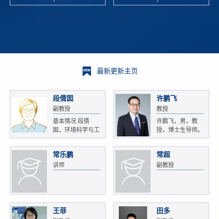
校科学技术
and
研 ...
Xiaoyao ...
最新更新主页
段倩囡
许鹏飞
副教授
教授
基本情况 段倩
许鹏飞，男，教
囡，环境科学与工
授，博士生导师。
程...
获...
常乐鹏
常超
讲师
副教授
王菲
田多