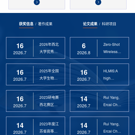
获奖信息
/
著作成果
论文成果
/
科研项目
16
6
2026年西北
Zero-Shot
大学优秀硕
Wireless
2026.7
2026.8
士论文指导
Sensor
教 ...
Anomaly...
16
16
2025年全国
HLMIS:A
大学生物联
high
2026.7
2026.7
网设计竞赛
Resolution
优 ...
Large Fie...
16
14
2023研电赛
Rui Yang,
西北赛区优
Ercai Chen
2026.7
2026.7
秀指导教师
and
Xiaoyao ...
14
14
2023年度江
Rui Yang,
苏省高等学
Ercai Chen
2026.7
2026.7