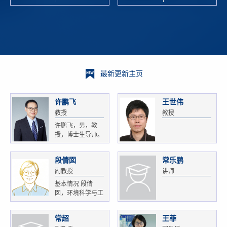
校科学技术
and
研 ...
Xiaoyao ...
最新更新主页
许鹏飞
王世伟
教授
教授
许鹏飞，男，教
授，博士生导师。
获...
段倩囡
常乐鹏
副教授
讲师
基本情况 段倩
囡，环境科学与工
程...
常超
王菲