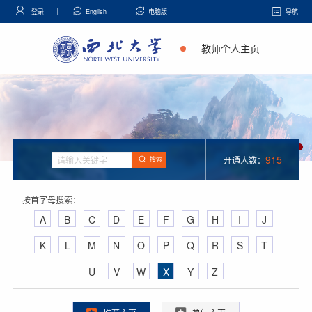
登录
English
电脑版
导航
教师个人主页
915
开通人数：
搜索
按首字母搜索：
A
B
C
D
E
F
G
H
I
J
K
L
M
N
O
P
Q
R
S
T
U
V
W
X
Y
Z