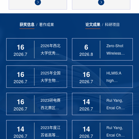
获奖信息
/
著作成果
论文成果
/
科研项目
16
6
2026年西北
Zero-Shot
大学优秀硕
Wireless
2026.7
2026.8
士论文指导
Sensor
教 ...
Anomaly...
16
16
2025年全国
HLMIS:A
大学生物联
high
2026.7
2026.7
网设计竞赛
Resolution
优 ...
Large Fie...
16
14
2023研电赛
Rui Yang,
西北赛区优
Ercai Chen
2026.7
2026.7
秀指导教师
and
Xiaoyao ...
14
14
2023年度江
Rui Yang,
苏省高等学
Ercai Chen
2026.7
2026.7