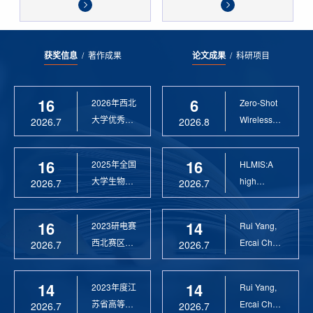
获奖信息
/
著作成果
论文成果
/
科研项目
16
6
2026年西北
Zero-Shot
大学优秀硕
Wireless
2026.7
2026.8
士论文指导
Sensor
教 ...
Anomaly...
16
16
2025年全国
HLMIS:A
大学生物联
high
2026.7
2026.7
网设计竞赛
Resolution
优 ...
Large Fie...
16
14
2023研电赛
Rui Yang,
西北赛区优
Ercai Chen
2026.7
2026.7
秀指导教师
and
Xiaoyao ...
14
14
2023年度江
Rui Yang,
苏省高等学
Ercai Chen
2026.7
2026.7