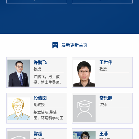
校科学技术
and
研 ...
Xiaoyao ...
最新更新主页
许鹏飞
王世伟
教授
教授
许鹏飞，男，教
授，博士生导师。
获...
段倩囡
常乐鹏
副教授
讲师
基本情况 段倩
囡，环境科学与工
程...
常超
王菲