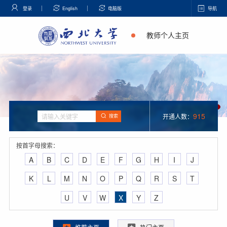
登录
English
电脑版
导航
教师个人主页
915
开通人数：
搜索
按首字母搜索：
A
B
C
D
E
F
G
H
I
J
K
L
M
N
O
P
Q
R
S
T
U
V
W
X
Y
Z