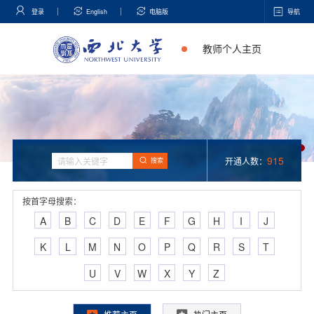
登录
English
电脑版
导航
教师个人主页
915
开通人数：
搜索
按首字母搜索：
A
B
C
D
E
F
G
H
I
J
K
L
M
N
O
P
Q
R
S
T
U
V
W
X
Y
Z