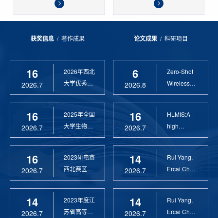
获奖信息
/
著作成果
论文成果
/
科研项目
16
6
2026年西北
Zero-Shot
大学优秀硕
Wireless
2026.7
2026.8
士论文指导
Sensor
教 ...
Anomaly...
16
16
2025年全国
HLMIS:A
大学生物联
high
2026.7
2026.7
网设计竞赛
Resolution
优 ...
Large Fie...
16
14
2023研电赛
Rui Yang,
西北赛区优
Ercai Chen
2026.7
2026.7
秀指导教师
and
Xiaoyao ...
14
14
2023年度江
Rui Yang,
苏省高等学
Ercai Chen
2026.7
2026.7