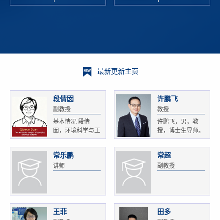
校科学技术
and
研 ...
Xiaoyao ...
最新更新主页
段倩囡
许鹏飞
副教授
教授
基本情况 段倩
许鹏飞，男，教
囡，环境科学与工
授，博士生导师。
程...
获...
常乐鹏
常超
讲师
副教授
王菲
田多