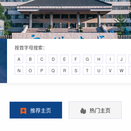
按首字母搜索：
A
B
C
D
E
F
G
H
I
J
N
O
P
Q
R
S
T
U
V
W
推荐主页
热门主页