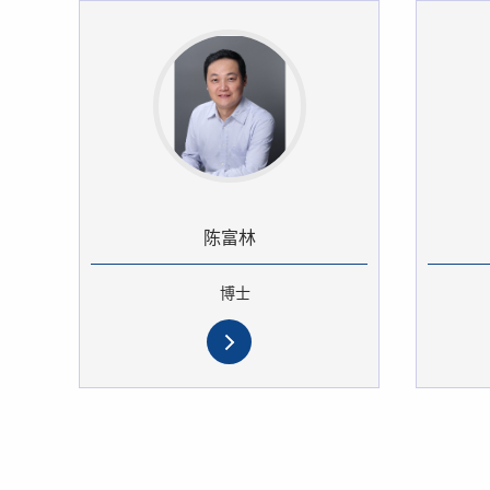
陈富林
博士