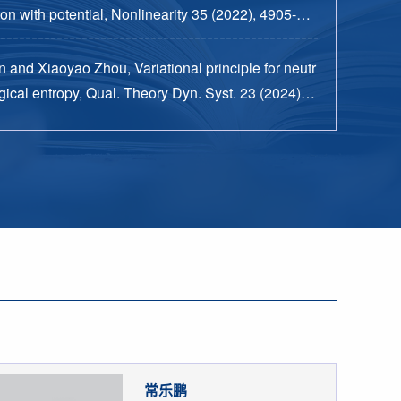
n with potential, Nonlinearity 35 (2022), 4905-49
 and Xiaoyao Zhou, Variational principle for neutr
ical entropy, Qual. Theory Dyn. Syst. 23 (2024), n
15 pp.
常乐鹏