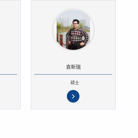
袁新瑞
硕士