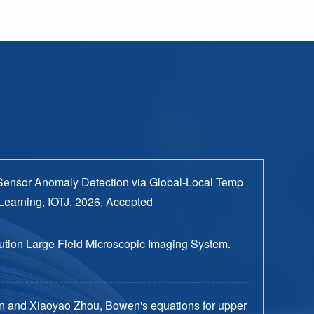
Sensor Anomaly Detection via Global-Local Temp
Learning, IOTJ, 2026, Accepted
tion Large Field Microscopic Imaging System.
n and Xiaoyao Zhou, Bowen's equations for upper