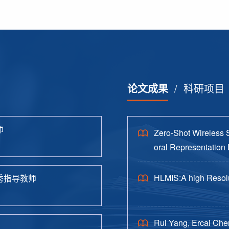
论文成果
/
科研项目
师
Zero-Shot Wireless 
oral Representation 
HLMIS:A high Resolu
秀指导教师
Rui Yang, Ercai Che