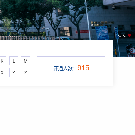
K
L
M
915
开通人数：
X
Y
Z