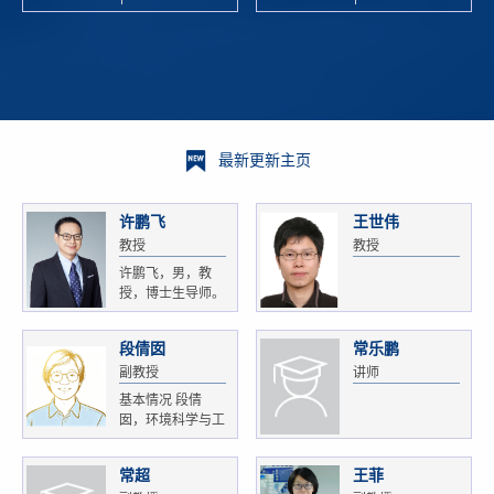
校科学技术
and
研 ...
Xiaoyao ...
最新更新主页
许鹏飞
王世伟
教授
教授
许鹏飞，男，教
授，博士生导师。
获...
段倩囡
常乐鹏
副教授
讲师
基本情况 段倩
囡，环境科学与工
程...
常超
王菲