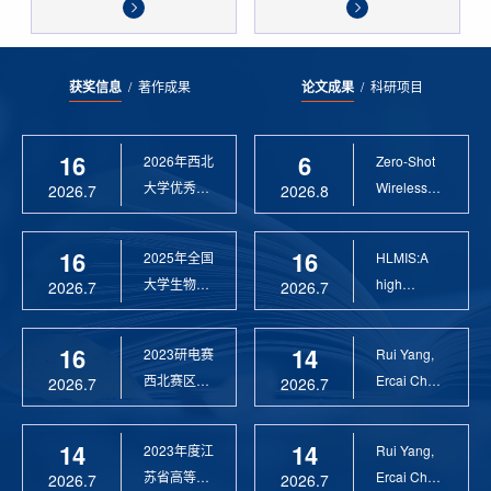
获奖信息
/
著作成果
论文成果
/
科研项目
16
6
2026年西北
Zero-Shot
大学优秀硕
Wireless
2026.7
2026.8
士论文指导
Sensor
教 ...
Anomaly...
16
16
2025年全国
HLMIS:A
大学生物联
high
2026.7
2026.7
网设计竞赛
Resolution
优 ...
Large Fie...
16
14
2023研电赛
Rui Yang,
西北赛区优
Ercai Chen
2026.7
2026.7
秀指导教师
and
Xiaoyao ...
14
14
2023年度江
Rui Yang,
苏省高等学
Ercai Chen
2026.7
2026.7