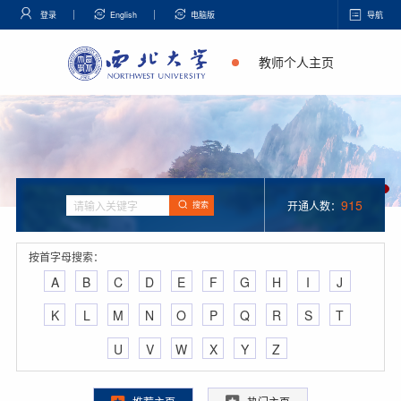
登录
English
电脑版
导航
教师个人主页
915
开通人数：
搜索
按首字母搜索：
A
B
C
D
E
F
G
H
I
J
K
L
M
N
O
P
Q
R
S
T
U
V
W
X
Y
Z